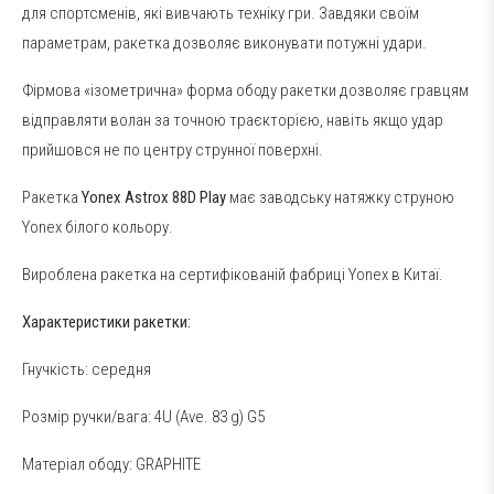
для спортсменів, які вивчають техніку гри. Завдяки своїм
параметрам, ракетка дозволяє виконувати потужні удари.
Фірмова «ізометрична» форма ободу ракетки дозволяє гравцям
відправляти волан за точною траєкторією, навіть якщо удар
прийшовся не по центру струнної поверхні.
Ракетка
Yonex Astrox 88D Play
має заводську натяжку струною
Yonex білого кольору.
Вироблена ракетка на сертифікованій фабриці Yonex в Китаї.
Характеристики ракетки:
Гнучкість: середня
Розмір ручки/вага: 4U (Ave. 83 g) G5
Матеріал ободу: GRAPHITE