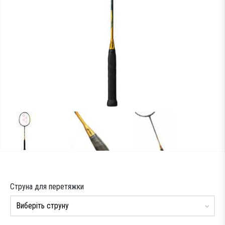
Тестові ракетки
Намотки
Гравці Yonex
Гравці Yonex
Струна для перетяжки