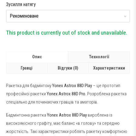
Зусилля натягу
This product is currently out of stock and unavailable.
Опис
Технології
Гравці
Відгуки (0)
Характеристики
Ракетка для бадмінтону
Yonex Astrox 88D Play
– це прототип
професійної ракетки
Yonex Astrox 88D Pro.
Розроблена ракетка
спеціально для починаючих гравців та аматорів.
Бадмінтонна ракетка
Yonex Astrox 88D Play
вироблена із
високоякісного графіту, має баланс «в голову» та середню
жорсткість. Такі характеристики роблять ракетку комфортною