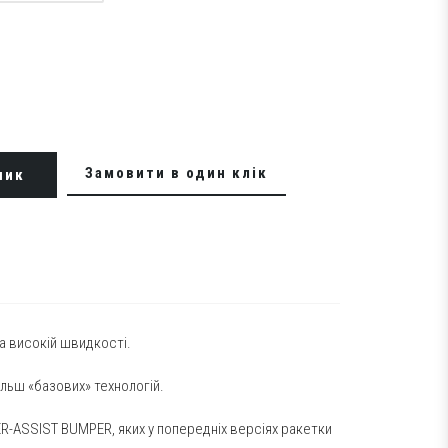
Замовити в один клік
шик
а високій швидкості.
ільш «базових» технологій.
WER-ASSIST BUMPER, яких у попередніх версіях ракетки