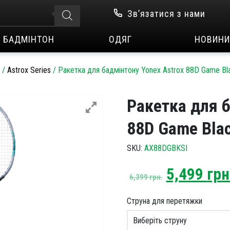
Зв’язатися з нами
БАДМІНТОН
ОДЯГ
НОВИНИ
/
Astrox Series
/
Ракетка для бадмінтону Yonex Astrox 88D Game Bla
Ракетка для б
88D Game Blac
SKU:
AX88DGBKSI
Original
5,499
грн
6,399
грн.
price
was:
Струна для перетяжки
6,399 грн.