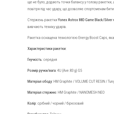
ще не було, додають точки балансу у голову ракетки
повітря під час удару, що дозволяє спортсменам бити
Стержень ракетки
Yonex Astrox 88D Game Black/Silver
м
вивчають техніку ударів.
Ракетка оснащена технологією Energy Boost Caps, яка
Характеристики ракетки:
Гнучкість:
середня
Розмір ручки/вага:
4U (Ave.83 g) G5
Матеріал
ободу
:
HM Graphite / VOLUME CUT RESIN / Tun
Матеріал
стержню
:
HM Graphite / NANOMESH NEO
Колір:
срібний / чорний / бірюзовий