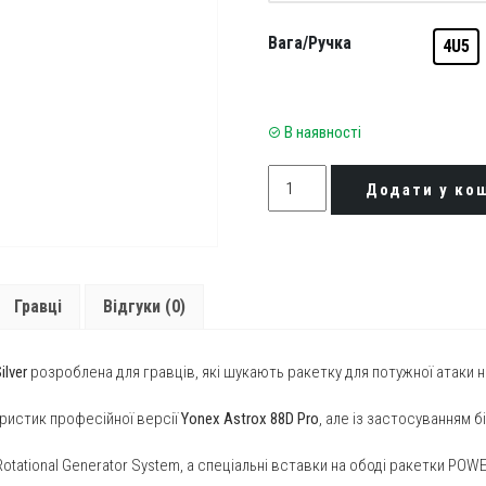
Вага/Ручка
4U5
В наявності
Ракетка
Додати у ко
для
бадмінтону
Yonex
Astrox
Гравці
Відгуки (0)
88D
Game
Black/Silver
lver
розроблена для гравців, які шукають ракетку для потужної атаки н
quantity
ристик професійної версії
Yonex Astrox 88D Pro
, але із застосуванням б
Rotational Generator System, а спеціальні вставки на ободі ракетки PO