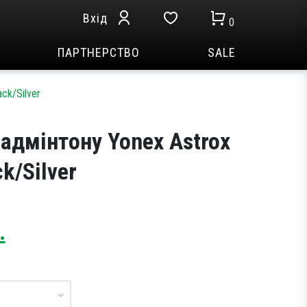
Вхід
0
ПАРТНЕРСТВО
SALE
ck/Silver
адмінтону Yonex Astrox
k/Silver
Current
.
price
is:
.
5,499 грн..