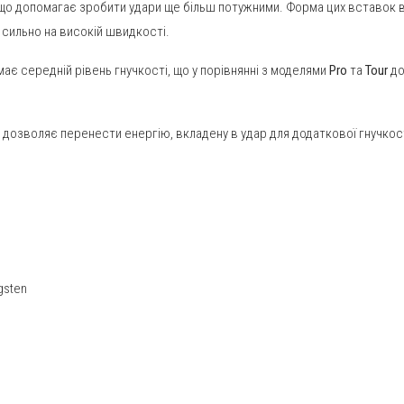
, що допомагає зробити удари ще більш потужними. Форма цих вставок 
 сильно на високій швидкості.
ає середній рівень гнучкості, що у порівнянні з моделями
Pro
та
Tour
до
 дозволяє перенести енергію, вкладену в удар для додаткової гнучкос
gsten