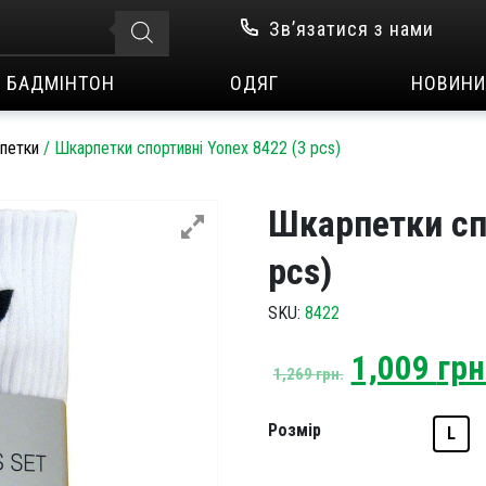
Зв’язатися з нами
БАДМІНТОН
ОДЯГ
НОВИНИ
петки
/
Шкарпетки спортивні Yonex 8422 (3 pcs)
Шкарпетки сп
pcs)
SKU:
8422
Original
1,009
грн
1,269
грн.
price
was:
Розмір
L
1,269 грн.