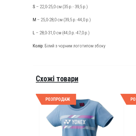
S
– 22,0-25,0 см (35 р.- 39,5 р.)
M
– 25,0-28,0 см (39,5 р.-44,0 р.)
L
– 28,0-31,0 см (44,0 р.-47,0 р.)
Колір:
Білий з чорним логотипом збоку
Схожі товари
РОЗПРОДАЖ
РОЗ