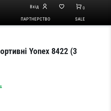
Вхід
0
ПАРТНЕРСТВО
SALE
ортивні Yonex 8422 (3
Current
.
price
is:
.
1,009 грн..