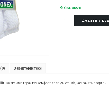
В наявності
Шкарпетки
Додати у ко
спортивні
Yonex
8422
(3
pcs)
quantity
(0)
Характеристики
 Щільна тканина гарантує комфорт та зручність під час занять спортом.