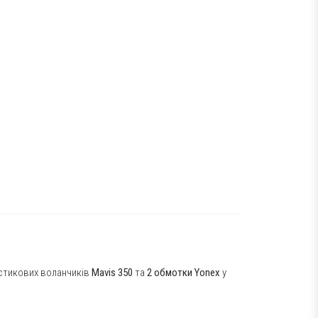
астикових воланчиків
Mavis 350
та
2 обмотки Yonex
у