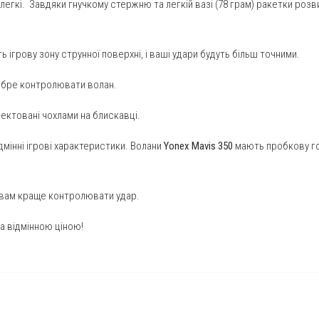
 легкі. Завдяки гнучкому стержню та легкій вазі (78 грам) ракетки роз
ігрову зону струнної поверхні, і ваші удари будуть більш точними.
добре контролювати волан.
ектовані чохлами на блискавці.
дмінні ігрові характеристики. Волани
Yonex Mavis 350
мають пробкову гол
 вам краще контролювати удар.
за відмінною ціною!