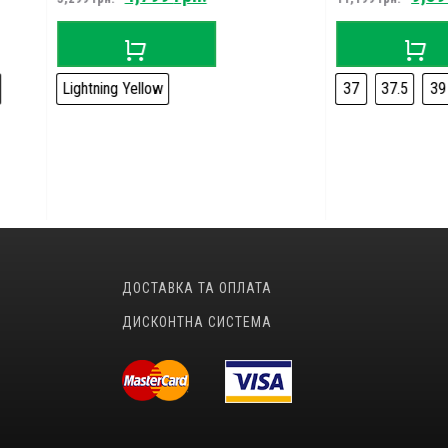
price
price
price
price
was:
is:
was:
is:
5,299 грн..
4,799 грн..
11,199 грн..
9,599
tning Yellow
37
37.5
39
40
ДОСТАВКА ТА ОПЛАТА
ДИСКОНТНА СИСТЕМА