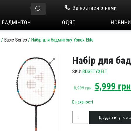
Зв’язатися з нами
БАДМІНТОН
ОДЯГ
НОВИНИ
/
Basic Series
/
Набір для бадмінтону Yonex Elite
Набір для бад
SKU:
BDSETYXELT
Original
5,999
грн
8,999
грн.
price
was:
В наявності
8,999 грн.
Набір
Додати у ко
для
бадмінтону