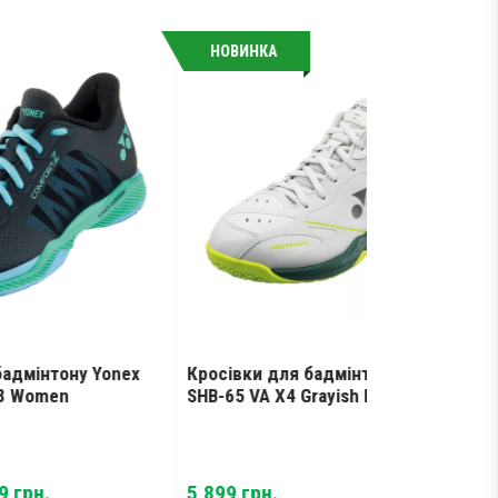
НОВИНКА
Yonex
Кросівки для бадмінтону Yonex
Струна для
SHB-65 VA X4 Grayish Beige
BG-80 (200
ent
Ori
5,899
грн.
7,
9,099
грн.