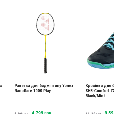
етка для бадмінтону Yonex
Кросівки для бадмінтону 
flare 1000 Play
SHB-Comfort Z3 Women
Black/Mint
Original
Current
Original
Curr
4,799
грн.
9,599
грн.
9
грн.
11,199
грн.