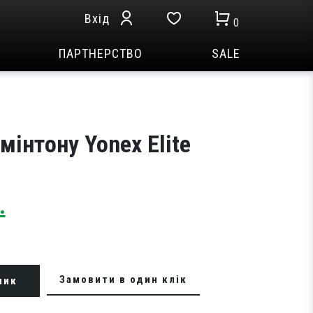
Вхід
0
ПАРТНЕРСТВО
SALE
мінтону Yonex Elite
Current
.
price
is:
.
5,999 грн..
Замовити в один клік
шик