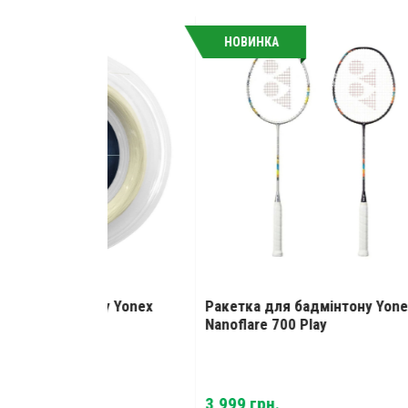
НОВИНКА
тону Yonex
Ракетка для бадмінтону Yonex
Рак
Nanoflare 700 Play
Nano
Current
н.
3,999
грн.
5,29