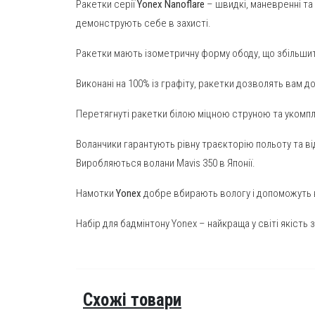
Ракетки серії
Yonex Nanoflare
– швидкі, маневренні та
демонструють себе в захисті.
Ракетки мають ізометричну форму ободу, що збільшить 
Виконані на 100% із графіту, ракетки дозволять вам 
Перетягнуті ракетки білою міцною струною та укомпл
Воланчики гарантують рівну траєкторію польоту та ві
Виробляються волани Mavis 350 в Японії.
Намотки
Yonex
добре вбирають вологу і допоможуть
Набір для бадмінтону Yonex – найкраща у світі якість 
Схожі товари