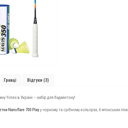
Yonex
Elite
quantity
Гравці
Відгуки (3)
у Yonex в Україні – набір для бадмінтону!
етки Nanoflare 700 Play
у чорному та срібному кольорах, 6 японських пл