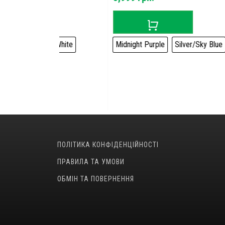
price
is:
.
7,299 грн..
e
White
Midnight Purple
Silver/Sky Blue
Ligh
ПОЛІТИКА КОНФІДЕНЦІЙНОСТІ
ПРАВИЛА ТА УМОВИ
ОБМІН ТА ПОВЕРНЕННЯ