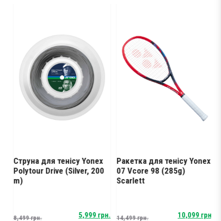
Струна для тенісу Yonex
Ракетка для тенісу Yonex
К
Polytour Drive (Silver, 200
07 Vcore 98 (285g)
Y
m)
Scarlett
Original
Current
Original
Current
5,999
грн.
10,099
грн.
8,499
грн.
14,499
грн.
7