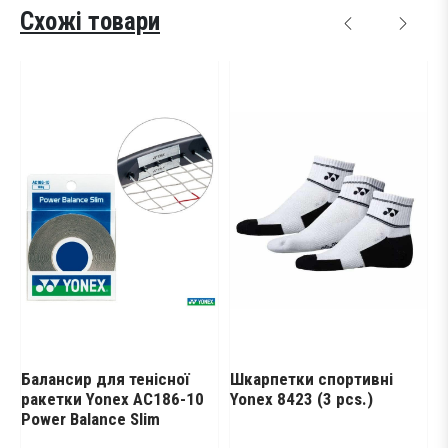
Схожі товари
ир для тенісної
Шкарпетки спортивні
Зажим для
и Yonex AC186-10
Yonex 8423 (3 pcs.)
AC607EX
Balance Slim