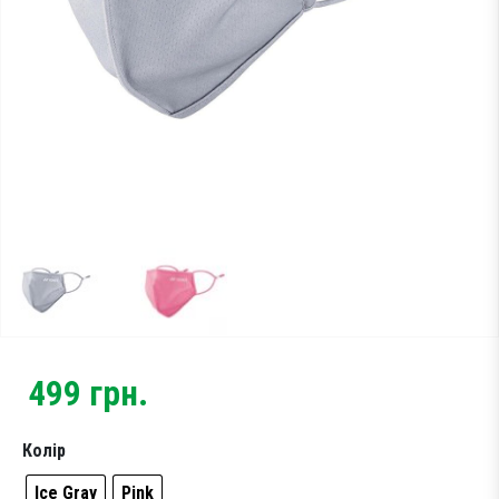
Тестові ракетки
Намотки
Гравці Yonex
Гравці Yonex
499
грн.
Колір
Ice Gray
Pink