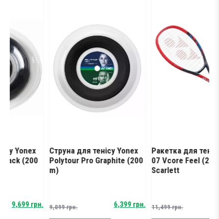
onex
Струна для тенісу Yonex
Ракетка для тенісу Yone
 (200
Polytour Pro Graphite (200
07 Vcore Feel (250 g)
m)
Scarlett
Original
Current
Original
Current
99
грн.
6,399
грн.
8,499
гр
9,099
грн.
11,499
грн.
price
price
price
price