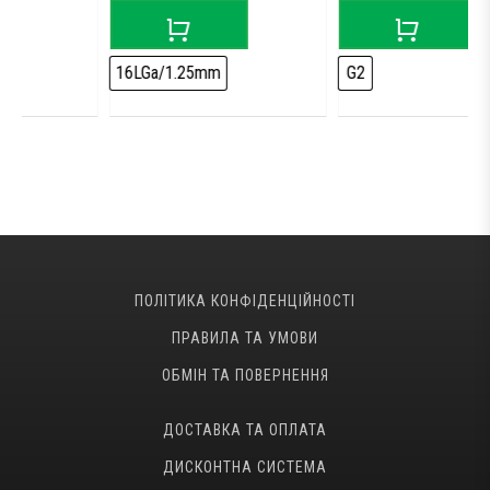
was:
is:
was:
is:
.
9,099 грн..
6,399 грн..
11,499 грн..
8,499 грн..
16LGa/1.25mm
G2
ПОЛІТИКА КОНФІДЕНЦІЙНОСТІ
ПРАВИЛА ТА УМОВИ
ОБМІН ТА ПОВЕРНЕННЯ
ДОСТАВКА ТА ОПЛАТА
ДИСКОНТНА СИСТЕМА