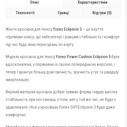
Опис
Характеристики
Технології
Гравці
Відгуки (0)
Жіночі кросівки для тенісу
Yonex Eclipsion 5
– це взуття
«преміум» класу, що забезпечує гравцям стабільність і комфорт
під час будь-яких пересувань по корту.
Модель кросівок для тенісу
Yonex Power Cushion Eclipsion 5
була
вдосконалена, у порівнянні із своєю попередньою версією, і
тепер гарантує більшу довговічність, зручність у грі та швидшу
амортизацію.
Верхній матеріал кросівок добре тримає форму і надає високу
стабільність при постановці стопи, але у той же час, не буде її
здавлювати. Нозі у кросівках Yonex SHT-Eclipsion 5 буде дуже
комфортно.
Модифікована фірмова технологія амортизації від Yonex, Power