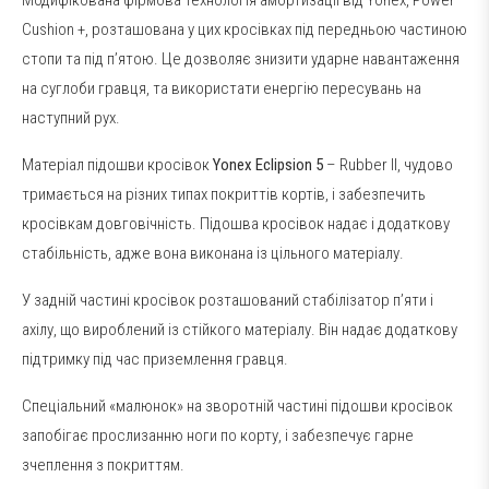
Cushion +, розташована у цих кросівках під передньою частиною
стопи та під п’ятою. Це дозволяє знизити ударне навантаження
на суглоби гравця, та використати енергію пересувань на
наступний рух.
Матеріал підошви кросівок
Yonex Eclipsion 5
– Rubber II, чудово
тримається на різних типах покриттів кортів, і забезпечить
кросівкам довговічність. Підошва кросівок надає і додаткову
стабільність, адже вона виконана із цільного матеріалу.
У задній частині кросівок розташований стабілізатор п’яти і
ахілу, що вироблений із стійкого матеріалу. Він надає додаткову
підтримку під час приземлення гравця.
Спеціальний «малюнок» на зворотній частині підошви кросівок
запобігає прослизанню ноги по корту, і забезпечує гарне
зчеплення з покриттям.