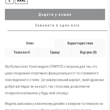
L
XXXL
Додати у кошик
Замовити в один клік
Опис
Характеристики
Технології
Гравці
Відгуки (0)
Футболка-поло
Yonex
моделі CPMYY25 створена для тих, хто
цінує поєднання спортивної функціональності та стриманого
повсякденного стилю. Це універсальний варіант, який однаково
добре виглядає як на корті, так і поза ним, дозволяючи
почуватися впевнено у будь-якій ситуації.
Модель виконана у класичному дизайні з коміром та планкою на