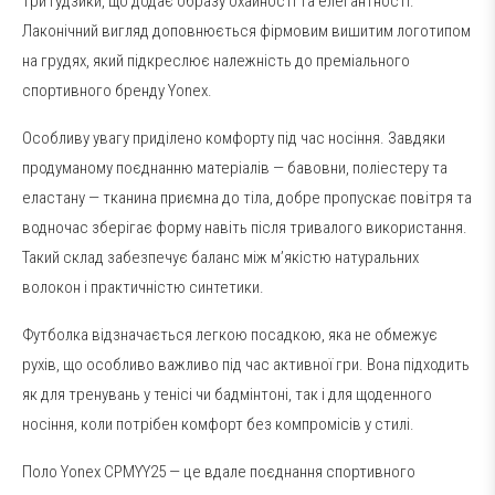
три ґудзики, що додає образу охайності та елегантності.
Лаконічний вигляд доповнюється фірмовим вишитим логотипом
на грудях, який підкреслює належність до преміального
спортивного бренду Yonex.
Особливу увагу приділено комфорту під час носіння. Завдяки
продуманому поєднанню матеріалів — бавовни, поліестеру та
еластану — тканина приємна до тіла, добре пропускає повітря та
водночас зберігає форму навіть після тривалого використання.
Такий склад забезпечує баланс між м’якістю натуральних
волокон і практичністю синтетики.
Футболка відзначається легкою посадкою, яка не обмежує
рухів, що особливо важливо під час активної гри. Вона підходить
як для тренувань у тенісі чи бадмінтоні, так і для щоденного
носіння, коли потрібен комфорт без компромісів у стилі.
Поло Yonex CPMYY25 — це вдале поєднання спортивного