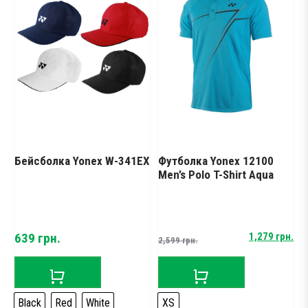
Бейсболка Yonex W-341EX
Футболка Yonex 12100
Ш
Men’s Polo T-Shirt Aqua
Y
Original
Current
н.
639
грн.
1,279
грн.
2,599
грн.
1
price
price
was:
is:
2,599 грн..
1,279 грн..
Black
Red
White
XS