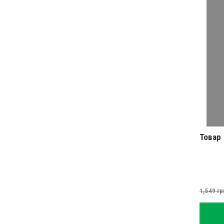
Товар
1,549
гр