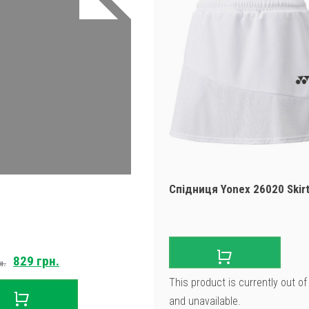
Спідниця Yonex 26020 Skirt
Original
Current
829
грн.
н.
price
price
This product is currently out of
was:
is:
and unavailable.