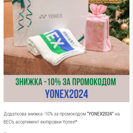
Аксесуари
Волани
Тестові ракетки
Намотки
Гравці Yonex
Гравці Yonex
Додаткова знижка -10% за промокодом
“YONEX2024”
на
ВЕСЬ асортимент екіпіровки Yonex!*