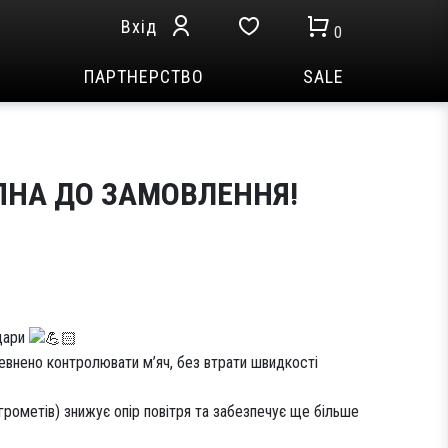
Вхід
0
ПАРТНЕРСТВО
SALE
ПНА ДО ЗАМОВЛЕННЯ!
удари
впевнено контролювати м’яч, без втрати швидкості
грометів) знижує опір повітря та забезпечує ще більше