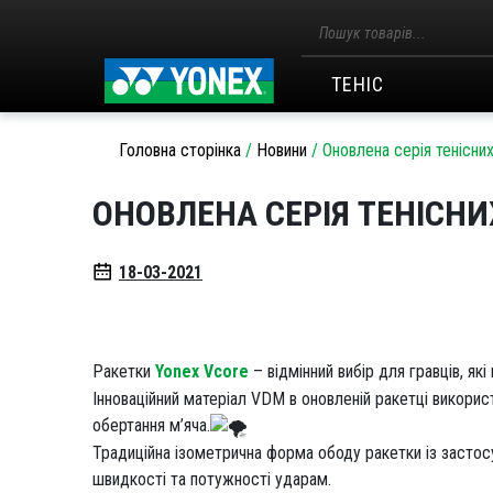
Пошук
товарів
ТЕНІС
Головна сторінка
/
Новини
/
Оновлена серія тенісни
ОНОВЛЕНА СЕРІЯ ТЕНІСН
18-03-2021
Ракетки
Yonex Vcore
– відмінний вибір для гравців, як
Інноваційний матеріал VDM в оновленій ракетці використ
обертання м’яча.
Традиційна ізометрична форма ободу ракетки із застосу
швидкості та потужності ударам.