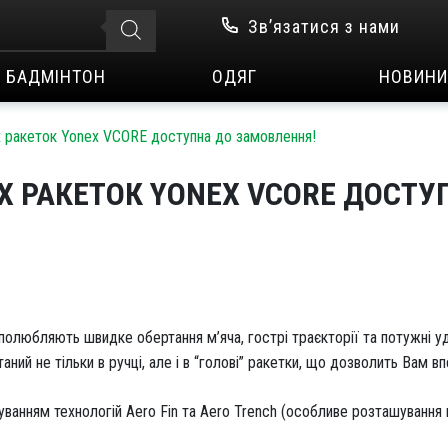
Зв’язатися з нами
БАДМІНТОН
ОДЯГ
НОВИНИ
х ракеток Yonex VCORE доступна до замовлення!
ИХ РАКЕТОК YONEX VCORE ДОСТУ
і полюбляють швидке обертання м’яча, гострі траєкторії та потужні 
аний не тільки в ручці, але і в “голові” ракетки, що дозволить Вам 
ванням технологій Aero Fin та Aero Trench (особливе розташування 