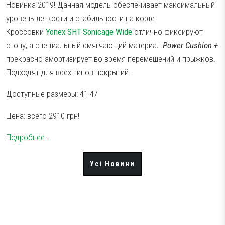
Новинка 2019! Данная модель обеспечивает максимальный
Аксесуари
Волани
уровень легкости и стабильности на корте.
Кроссовки
Yonex SHT-Sonicage Wide
отлично фиксируют
Тестові ракетки
стопу, а специальный смягчающий материал
Power Cushion +
Намотки
прекрасно амортизирует во время перемещений и прыжков.
Гравці Yonex
Подходят для всех типов покрытий.
Гравці Yonex
Доступные размеры: 41-47
Цена: всего 2910 грн!
Подробнее…
Усі Новини