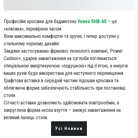
Професійні кросівки для бадмінтону
Yonex SHB-65
– це
«класика», перевірена часом.
Вони максимально комфортні та зручні, і тепер доступні у
стильному чорному дизайні.
Завдяки застосуванню фірмової технології компанії, Power
Cushion+, ударне навантаження на суглоби поглинається
спеціальною амортизуючою «подушкою» під п’ятою, а енергія
ваших рухів буде використана для наступного переміщення.
Графітова вставка в середній частині підошви кросівка та
облягаюча форма забезпечують стабільність при постановці
стопи.
Сітчасті вставки дозволяють здійснювати повітрообмін, а
закруглена форма носка взуття – знижує навантаження на
великий палець стопи.
Усі Новини