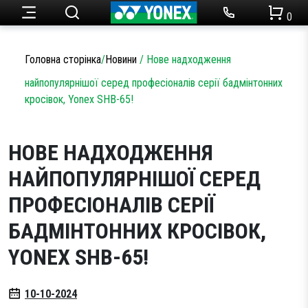
0
Ракетки для тенісу
Набори для бадмінтону
Чоловічий одяг
Огляди товарів
Головна сторінка
/
Новини
/
Нове надходження
Теніс
найпопулярнішої серед професіоналів серії бадмінтонних
Ракетки для бадмінтону
Статті
кросівок, Yonex SHB-65!
Кросівки для тенісу
Жіночий одяг
Бадмінтон
Акції
НОВЕ НАДХОДЖЕННЯ
Струни для тенісу
Кросівки для бадмінтону
Одяг
Дитячий одяг
НАЙПОПУЛЯРНІШОЇ СЕРЕД
Сумки для ракеток
Струни для бадмінтону
ПРОФЕСІОНАЛІВ СЕРІЇ
Новини
М’ячі для тенісу
Сумки для ракеток
Аксесуари
БАДМІНТОННИХ КРОСІВОК,
YONEX SHB-65!
Намотки
Аксесуари
Партнерство
Аксесуари
Волани
10-10-2024
SALE