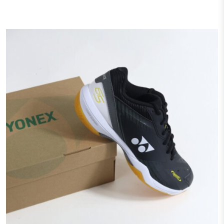
Тестові ракетки
Намотки
Гравці Yonex
Гравці Yonex