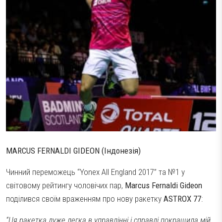
MARCUS FERNALDI GIDEON (Індонезія)
Чинний переможець “Yonex All England 2017” та №1 у
світовому рейтингу чоловічих пар,
Marcus Fernaldi Gideon
поділився своїм враженням про нову ракетку
ASTROX 77
:
“Ця ракетка дуже легка в управлінні і справді покращила мій