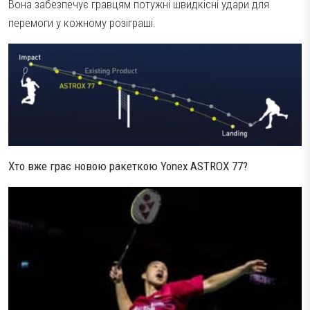
Вона забезпечує гравцям потужні швидкісні удари для
перемоги у кожному розіграші.
Хто вже грає новою ракеткою Yonex ASTROX 77?