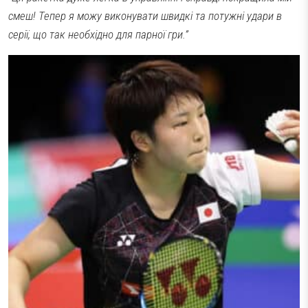
смеш! Тепер я можу виконувати швидкі та потужні удари в
серії, що так необхідно для парної гри.”