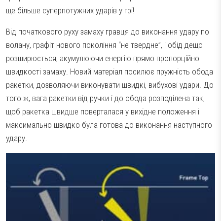
ще більше суперпотужних ударів у грі!
Від початкового руху замаху гравця до виконання удару по
волану, графіт нового покоління “не твердне”, і обід дещо
розширюється, акумулюючи енергію прямо пропорційно
швидкості замаху. Новий матеріал посилює пружність обода
ракетки, дозволяючи виконувати швидкі, вибухові удари. До
того ж, вага ракетки від ручки і до обода розподілена так,
щоб ракетка швидше поверталася у вихідне положення і
максимально швидко була готова до виконання наступного
удару.