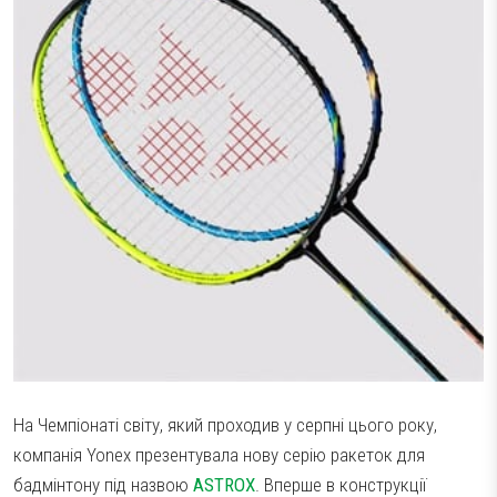
Тестові ракетки
Намотки
Гравці Yonex
Гравці Yonex
На Чемпіонаті світу, який проходив у серпні цього року,
компанія Yonex презентувала нову серію ракеток для
бадмінтону під назвою
ASTROX
. Вперше в конструкції