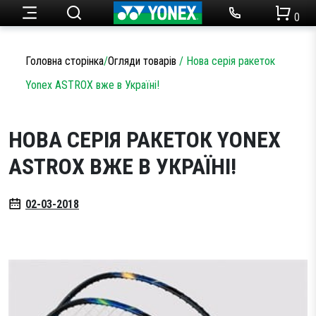
0
Ракетки для тенісу
Набори для бадмінтону
Чоловічий одяг
Огляди товарів
Головна сторінка
/
Огляди товарів
/
Нова серія ракеток
Теніс
Yonex ASTROX вже в Україні!
Ракетки для бадмінтону
Статті
Кросівки для тенісу
Жіночий одяг
Бадмінтон
Акції
НОВА СЕРІЯ РАКЕТОК YONEX
Струни для тенісу
Кросівки для бадмінтону
ASTROX ВЖЕ В УКРАЇНІ!
Одяг
Дитячий одяг
Сумки для ракеток
Струни для бадмінтону
02-03-2018
Новини
М’ячі для тенісу
Сумки для ракеток
Аксесуари
Намотки
Аксесуари
Партнерство
Аксесуари
Волани
SALE