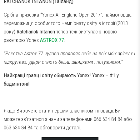
RATCHANOK INTANON (Таїланд)
Срібна призерка “Yonex All England Open 2017”, наймолодша
переможниця особистого Чемпіонату світу в історії (2013
року)
Ratchanok Intanon
тепер теж виступає з новою
ракеткою Yonex
ASTROX 77
:
“Ракетка Astrox 77 чудово проявляє себе на всіх моїх зрізках і
підкрутках, удари стають більш швидкими і потужними.”
Найкращі гравці світу обирають Yonex! Yonex – #1 у
бадмінтоні!
Якщо Ви хочете стати першим власником інновації, Ви
можете зв’язатися з нами за телефонами 066 634 84 84 або
063 634 84 84 та обговорити деталі.