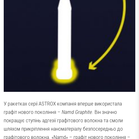
У ракетках серії ASTROX компанія вперше використала
графіт нового покоління –
Namd Graphite
. Він значно
покращує ступінь адгезії графітового волокна та смоли
шляхом прикріплення наноматеріалу безпосередньо до
графітового волокна. «Namd» – графіт нового покоління –