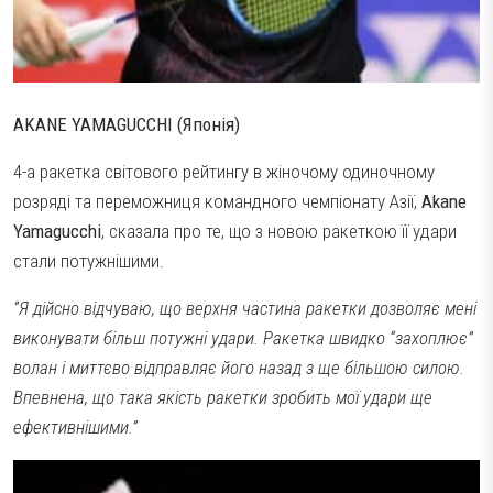
AKANE YAMAGUCCHI (Японія)
4-а ракетка світового рейтингу в жіночому одиночному
розряді та переможниця командного чемпіонату Азії,
Akane
Yamagucchi
, сказала про те, що з новою ракеткою її удари
стали потужнішими.
“Я дійсно відчуваю, що верхня частина ракетки дозволяє мені
виконувати більш потужні удари. Ракетка швидко “захоплює”
волан і миттєво відправляє його назад з ще більшою силою.
Впевнена, що така якість ракетки зробить мої удари ще
ефективнішими.”