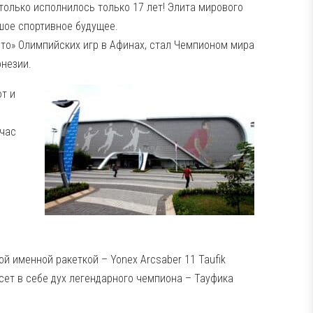
 только исполнилось только 17 лет! Элита мирового
шое спортивное будущее.
ото» Олимпийских игр в Афинах, стал Чемпионом мира
онезии.
т и
йчас
 именной ракеткой – Yonex Arcsaber 11 Taufik
сет в себе дух легендарного чемпиона – Тауфика