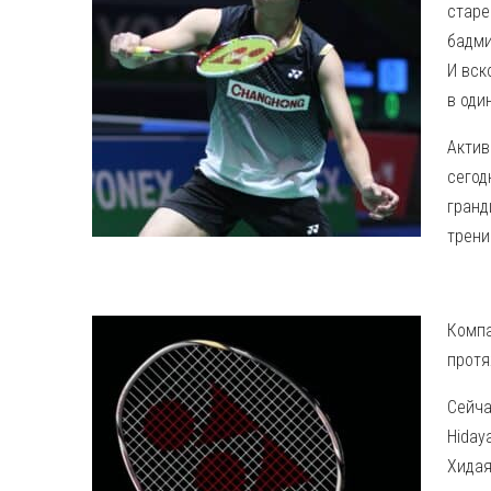
старе
бадми
И вск
в оди
Актив
сегод
гранд
трени
Компа
протя
Сейча
Hiday
Хидая