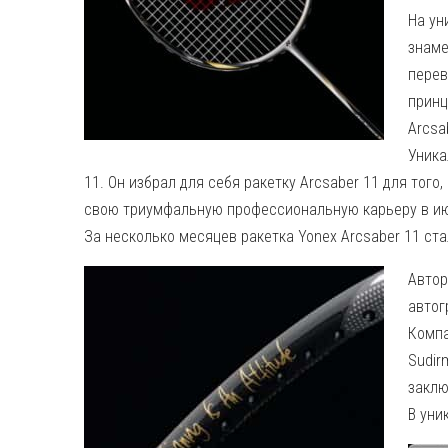
На ун
знаме
перев
принц
Arcsa
Уника
11. Он избрал для себя ракетку Arcsaber 11 для того
свою триумфальную профессиональную карьеру в июн
За несколько месяцев ракетка Yonex Arcsaber 11 ст
Автор
автог
Компа
Sudir
заклю
В уни