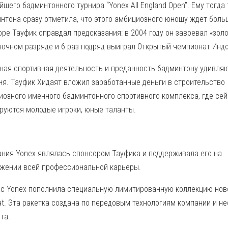
йшего бадминтонного турнира “Yonex All England Open”. Ему тогда
нтона сразу отметила, что этого амбициозного юношу ждет боль
оре Тауфик оправдал предсказания: в 2004 году он завоевал «зол
ночном разряде и 6 раз подряд выиграл Открытый чемпионат Инд
ная спортивная деятельность и преданность бадминтону удивляю
ня. Тауфик Хидаят вложил заработанные деньги в строительство
иозного именного бадминтонного спортивного комплекса, где се
руются молодые игроки, юные таланты.
ния Yonex являлась спонсором Тауфика и поддерживала его на
жении всей профессиональной карьеры.
с Yonex пополнила специальную лимитированную коллекцию новой
at. Эта ракетка создана по передовым технологиям компании и не
та.