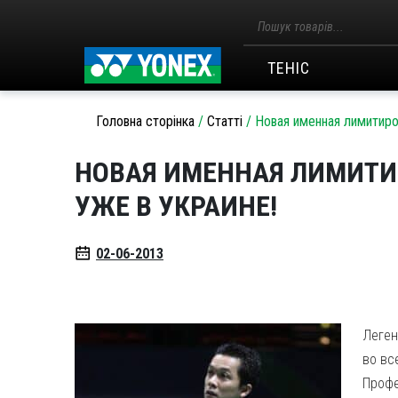
Пошук
товарів
ТЕНІС
Головна сторінка
/
Статті
/
Новая именная лимитиров
НОВАЯ ИМЕННАЯ ЛИМИТИР
УЖЕ В УКРАИНЕ!
02-06-2013
Леген
во вс
Профе