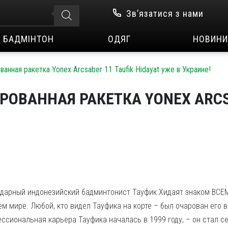
Зв’язатися з нами
БАДМІНТОН
ОДЯГ
НОВИНИ
анная ракетка Yonex Arcsaber 11 Taufik Hidayat уже в Украине!
ОВАННАЯ РАКЕТКА YONEX ARCSA
дарный индонезийский бадминтонист Тауфик Хидаят знаком ВСЕ
ем мире. Любой, кто видел Тауфика на корте – был очарован его
ссиональная карьера Тауфика началась в 1999 году, – он стал 