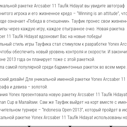
икальной ракетке Arcsaber 11 Taufik Hidayat вы увидите автограф
нитого игрока и его жизненное кредо – “Winning is an attitude”, чт
оде означает «Победа в отношении». Тауфик пронес свои жизнен
ипы через каждую игру, каждое отыгранное очко. Новая ракетка
ber 11 Taufik Hidayat вдохновит Вас на новые победы!
льный стиль игры Тауфика стал стимулом к разработке Yonex Arc
, чтобы обеспечить новый уровень контроля и скорости. И закончи
е 2013 года он планирует тоже с этой ракеткой.
ала самой популярной среди бадминтонных ракеток во всем мире.
ский дизайн! Для уникальной именной ракетки Yonex Arcsaber 11
рафа и девиза – золотой.
ния Yonex презентовала новую ракетку Arcsaber 11 Taufik Hiday
man Cup в Малайзии. Сам же Тауфик выйдет на корт вместе с именн
чительном турнире – “Indonesia Open-2013”, который пройдет в ию
кальной ракетке Yonex Arcsaber 11 Taufik Hidayat использованы 