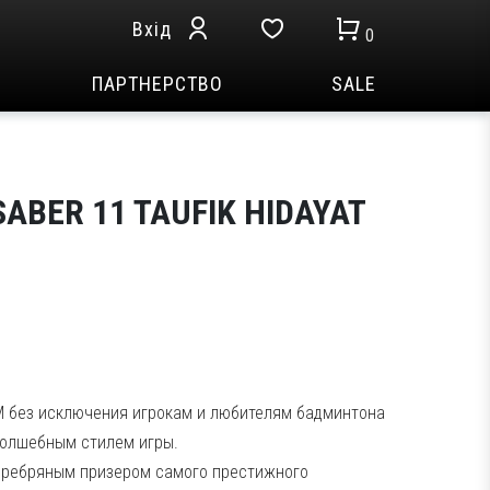
Вхід
0
ПАРТНЕРСТВО
SALE
BER 11 TAUFIK HIDAYAT
М без исключения игрокам и любителям бадминтона
 волшебным стилем игры.
серебряным призером самого престижного