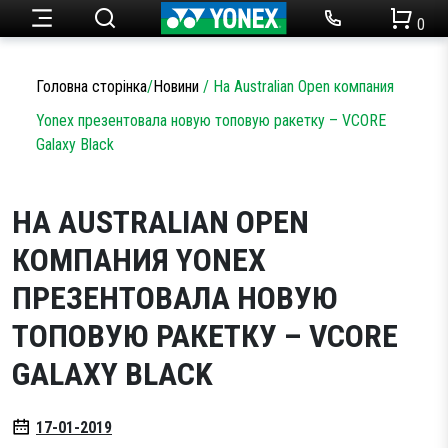
0
Ракетки для тенісу
Набори для бадмінтону
Чоловічий одяг
Огляди товарів
Головна сторінка
/
Новини
/
На Australian Open компания
Теніс
Yonex презентовала новую топовую ракетку – VCORE
Ракетки для бадмінтону
Статті
Galaxy Black
Кросівки для тенісу
Жіночий одяг
Бадмінтон
Акції
НА AUSTRALIAN OPEN
Струни для тенісу
Кросівки для бадмінтону
Одяг
Дитячий одяг
КОМПАНИЯ YONEX
Сумки для ракеток
Струни для бадмінтону
ПРЕЗЕНТОВАЛА НОВУЮ
Новини
М’ячі для тенісу
Сумки для ракеток
Аксесуари
ТОПОВУЮ РАКЕТКУ – VCORE
GALAXY BLACK
Намотки
Аксесуари
Партнерство
Аксесуари
Волани
17-01-2019
SALE