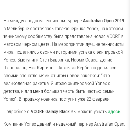
Тестові ракетки
Намотки
На международном теннисном турнире
Australian Open 2019
Гравці Yonex
в Мельбурне состоялась гала-вечеринка Yonex, на которой
Гравці Yonex
теннисному сообществу была представлена новая VCORE в
матовом черном цвете. На мероприятии лучшие теннисисты
мира, поделились своими историями успеха с экипировкой
Yonex. Выступили Стен Вавринка, Наоми Осака, Денис
Шаповалов, Ник Киргиос…. Анжелик Кербер поделилась
своими впечатлениями от игры новой ракеткой: “Это
великолепная ракетка! Я играю экипировкой Yonex с
детства, и для меня большая честь быть частью семьи
Yonex”. В продажу новинка поступит уже 22 февраля.
Подробнее о
VCORE Galaxy Black
Вы можете узнать
здесь.
Компания Yonex давний и надежный партнер Australian Open,