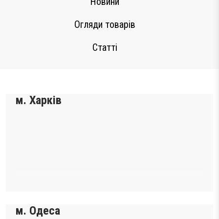
Новини
Тестові ракетки
Огляди товарів
Намотки
Гравці Yonex
Статті
Гравці Yonex
м. Харків
м. Одеса