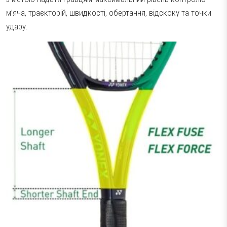
м’яча, траєкторій, швидкості, обертання, відскоку та точки
Аксесуари
Волани
удару.
Тестові ракетки
Намотки
Гравці Yonex
Гравці Yonex