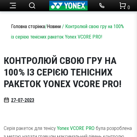
0
Початок сезону
Початок сезону
Чоловічий одяг
Огляди товарів
Головна сторінка
/
Новини
/
Контролюй свою гру на 100%
Теніс
із серією тенісних ракеток Yonex VCORE PRO!
Ракетки для тенісу
Набори для бадмінтону
Статті
Жіночий одяг
Бадмінтон
Ракетки для бадмінтону
Акції
КОНТРОЛЮЙ СВОЮ ГРУ НА
Кросівки для тенісу
100% ІЗ СЕРІЄЮ ТЕНІСНИХ
Одяг
Дитячий одяг
РАКЕТОК YONEX VCORE PRO!
Струни для тенісу
Кросівки для бадмінтону
Новини
Сумки для ракеток
Струни для бадмінтону
Аксесуари
27-07-2023
М’ячі для тенісу
Сумки для ракеток
Партнерство
Серія ракеток для тенісу
Yonex VCORE PRO
була розроблена
Намотки
Аксесуари
SALE
з метою надати гравцям максимальний рівень контролю