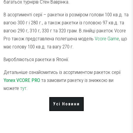
багатьох турнірів Стен Ваврінка.
В асортименті серії – ракетки із розміром голови 100 кв.д. та
вагою 300 г і 280 г., а також ракетки із головою 97 кв.д. та
вагою 290 г, 310 г, 330 г та 320 грам. В лінійці ракеток Vcore
Pro також представлена полегшена модель
Vcore Game
, що
має голову 100 кв.д. та вагу 270 г.
Виробляються ракетки в Японії.
Детальніше ознайомитись із асортиментом ракеток серії
Yonex VCORE PRO
та замовити ракетку із знижкою ви
можете
тут.
Усі Новини