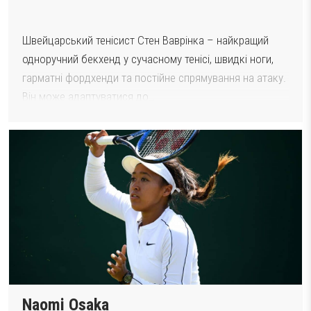
Швейцарський тенісист Стен Ваврінка – найкращий
одноручний бекхенд у сучасному тенісі, швидкі ноги,
гарматні фордхенди та постійне спрямування на атаку.
Він може адаптуватися до…
Naomi Osaka