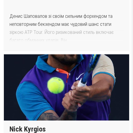
Денис Шаповалов зі своїм сильним форхендом та
неповторним бекхендом має чудовий шанс стати
зіркою ATP Tour. Його ризикований стиль включає
багато обманних ударів. Він…
Nick Kyrgios