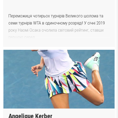
Переможиця чотирьох турнірів Великого шолома та
семи турнірів WTA в одиночному розряді! У січні 2019
року Наомі Осака очолила світовий рейтинг, ставши
першою серед…
Angelique Kerber