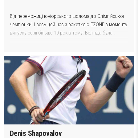
Від переможиці юніорського шолома до Олімпійської
чемпіонки! І весь цей час з ракеткою EZONE з моменту
випуску серії більше 10 років тому. Белінда була…
Denis Shapovalov