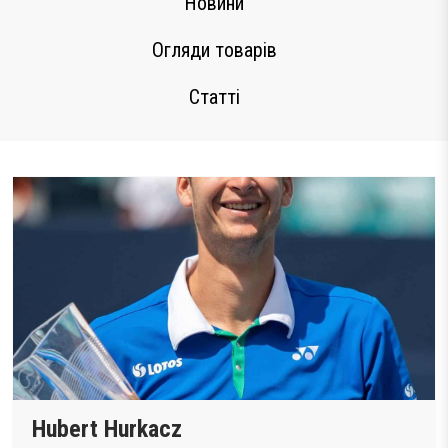
Новини
Тестові ракетки
Огляди товарів
Намотки
Гравці Yonex
Статті
Гравці Yonex
Hubert Hurkacz