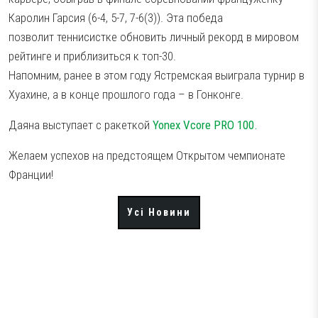
Каролин Гарсия (6-4, 5-7, 7-6(3)). Эта победа
Тестові ракетки
позволит теннисистке обновить личный рекорд в мировом
Намотки
рейтинге и приблизиться к топ-30.
Гравці Yonex
Напомним, ранее в этом году Ястремская выиграла турнир в
Гравці Yonex
Хуахине, а в конце прошлого года – в Гонконге.
Даяна выступает с ракеткой
Yonex Vcore PRO 100.
Желаем успехов на предстоящем Открытом чемпионате
Франции!
Усі Новини