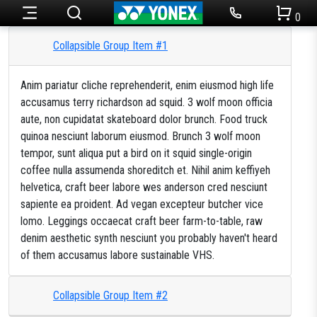
0
Collapsible Group Item #1
Ракетки для тенісу
Набори для бадмінтону
Чоловічий одяг
Огляди товарів
Теніс
Anim pariatur cliche reprehenderit, enim eiusmod high life
Ракетки для бадмінтону
Статті
accusamus terry richardson ad squid. 3 wolf moon officia
Кросівки для тенісу
Жіночий одяг
Бадмінтон
aute, non cupidatat skateboard dolor brunch. Food truck
Акції
quinoa nesciunt laborum eiusmod. Brunch 3 wolf moon
Струни для тенісу
Кросівки для бадмінтону
tempor, sunt aliqua put a bird on it squid single-origin
Одяг
coffee nulla assumenda shoreditch et. Nihil anim keffiyeh
Дитячий одяг
helvetica, craft beer labore wes anderson cred nesciunt
Сумки для ракеток
Струни для бадмінтону
sapiente ea proident. Ad vegan excepteur butcher vice
lomo. Leggings occaecat craft beer farm-to-table, raw
Новини
М’ячі для тенісу
Сумки для ракеток
Аксесуари
denim aesthetic synth nesciunt you probably haven't heard
of them accusamus labore sustainable VHS.
Намотки
Аксесуари
Партнерство
Collapsible Group Item #2
Аксесуари
Волани
SALE